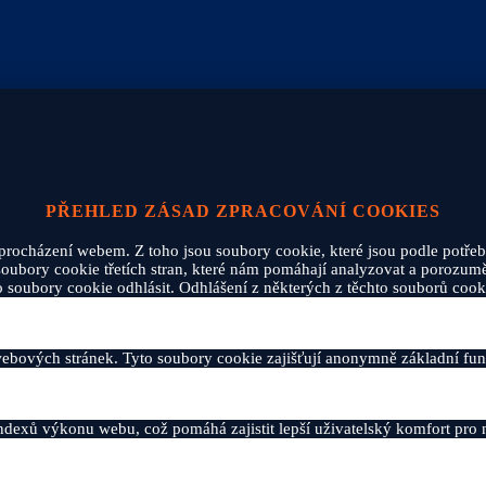
PŘEHLED ZÁSAD ZPRACOVÁNÍ COOKIES
procházení webem. Z toho jsou soubory cookie, které jsou podle potřeb
ubory cookie třetích stran, které nám pomáhají analyzovat a porozumě
soubory cookie odhlásit. Odhlášení z některých z těchto souborů cooki
ebových stránek. Tyto soubory cookie zajišťují anonymně základní fu
dexů výkonu webu, což pomáhá zajistit lepší uživatelský komfort pro 